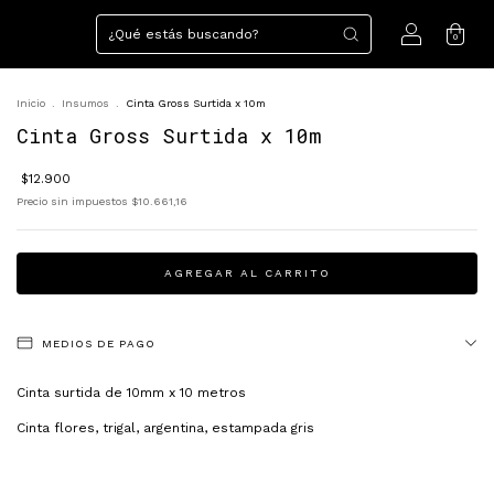
0
Inicio
.
Insumos
.
Cinta Gross Surtida x 10m
Cinta Gross Surtida x 10m
$12.900
Precio sin impuestos
$10.661,16
MEDIOS DE PAGO
Cinta surtida de 10mm x 10 metros
Cinta flores, trigal, argentina, estampada gris