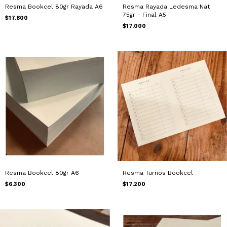
Resma Bookcel 80gr Rayada A6
Resma Rayada Ledesma Nat
75gr - Final A5
$17.800
$17.000
Resma Bookcel 80gr A6
Resma Turnos Bookcel
$6.300
$17.200