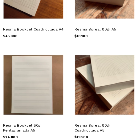
Resma Bookcel Cuadriculada A4
Resma Boreal 80gr A5
$45.900
$10.100
Resma Bookcel 80gr
Resma Boreal 80gr
Pentagramada A5
Cuadriculada A5
$24.800
$19.500