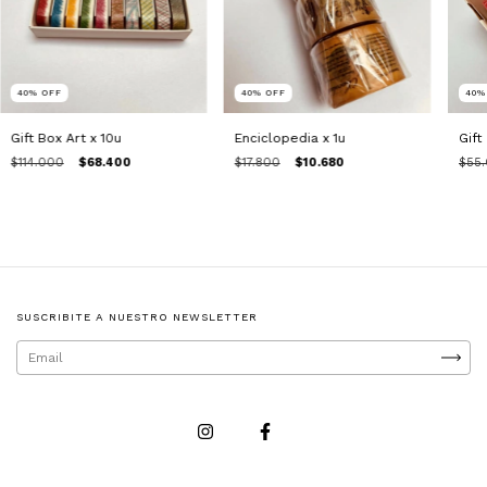
40
%
OFF
40
%
OFF
40
Gift Box Art x 10u
Enciclopedia x 1u
Gift
$114.000
$68.400
$17.800
$10.680
$55
SUSCRIBITE A NUESTRO NEWSLETTER