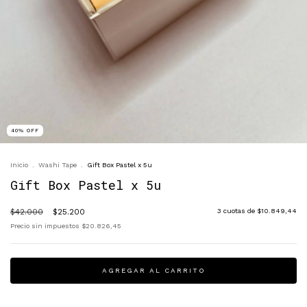
40
%
OFF
Inicio
.
Washi Tape
.
Gift Box Pastel x 5u
Gift Box Pastel x 5u
$42.000
$25.200
3
cuotas de
$10.849,44
Precio sin impuestos
$20.826,45