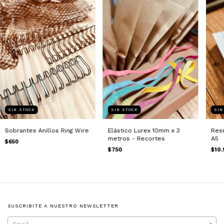
SIN STOCK
SIN STOCK
SIN
Sobrantes Anillos Ring Wire
Elástico Lurex 10mm x 3
Res
metros - Recortes
A5
$650
$750
$10.
SUSCRIBITE A NUESTRO NEWSLETTER