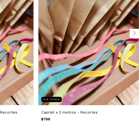
SIN STOCK
 Recortes
Capitel x 3 metros - Recortes
$750