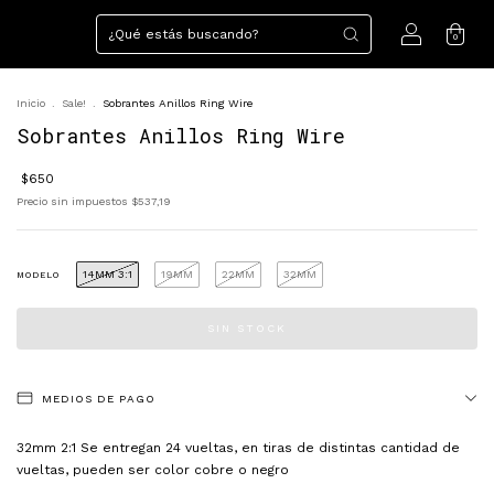
0
Inicio
.
Sale!
.
Sobrantes Anillos Ring Wire
Sobrantes Anillos Ring Wire
$650
Precio sin impuestos
$537,19
14MM 3:1
19MM
22MM
32MM
MODELO
MEDIOS DE PAGO
32mm 2:1 Se entregan 24 vueltas, en tiras de distintas cantidad de
vueltas, pueden ser color cobre o negro