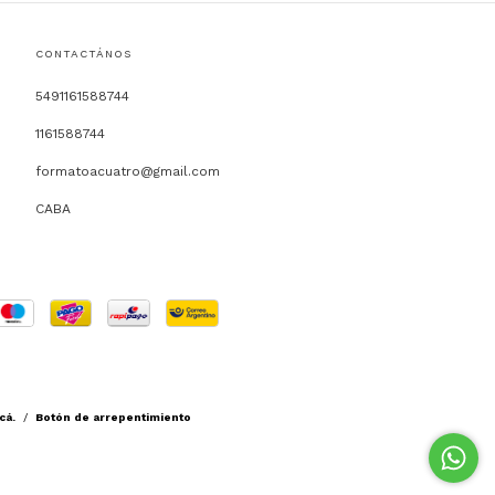
CONTACTÁNOS
5491161588744
1161588744
formatoacuatro@gmail.com
CABA
cá.
/
Botón de arrepentimiento