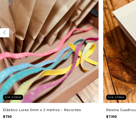
SIN STOCK
SIN STOCK
Elástico Lurex 5mm x 3 metros - Recortes
Resma Cuadricul
$750
$7.150