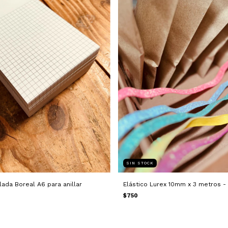
SIN STOCK
ada Boreal A6 para anillar
Elástico Lurex 10mm x 3 metros -
$750